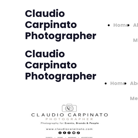
Claudio
Carpinato
Home
A
Photographer
M
Claudio
Carpinato
Photographer
Home
Ab
Me